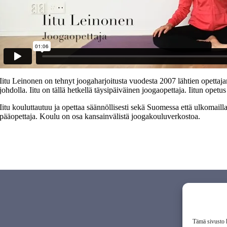
Iitu Leinonen on tehnyt joogaharjoitusta vuodesta 2007 lähtien opetta
johdolla. Iitu on tällä hetkellä täysipäiväinen joogaopettaja. Iitun opet
Iitu kouluttautuu ja opettaa säännöllisesti sekä Suomessa että ulkomail
pääopettaja. Koulu on osa kansainvälistä joogakouluverkostoa.
Tämä sivusto k