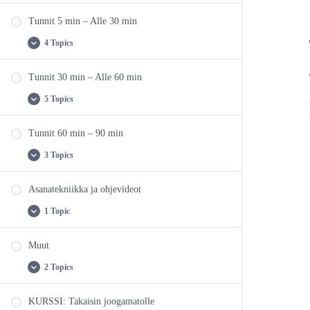
Tunnit 5 min – Alle 30 min
4 Topics
Tunnit
Expand
5
min
Tunnit 30 min – Alle 60 min
–
Alle
30
5 Topics
Tunnit
Expand
min
30
min
Tunnit 60 min – 90 min
–
Alle
60
3 Topics
Tunnit
Expand
min
60
min
Asanatekniikka ja ohjevideot
–
90
min
1 Topic
Asanatekniikka
Expand
ja
ohjevideot
Muut
2 Topics
Muut
Expand
KURSSI: Takaisin joogamatolle