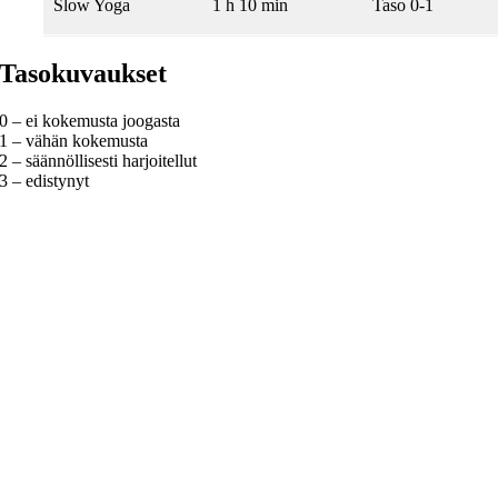
Slow Yoga
1 h 10 min
Taso 0-1
Tasokuvaukset
0 – ei kokemusta joogasta
1 – vähän kokemusta
2 – säännöllisesti harjoitellut
3 – edistynyt