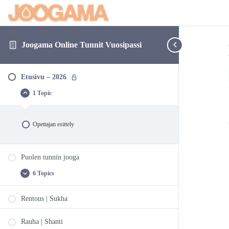
Joogama Online Tunnit Vuosipassi
Etusivu – 2026
1 Topic
Etusivu
Collapse
–
2026
Opettajan esittely
Puolen tunnin jooga
6 Topics
Puolen
Expand
tunnin
jooga
Rentous | Sukha
Rauha | Shanti