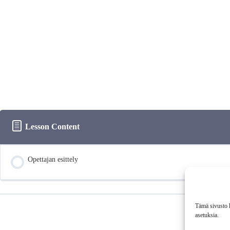
Lesson Content
Opettajan esittely
Tämä sivusto k
Back to Course
asetuksia.