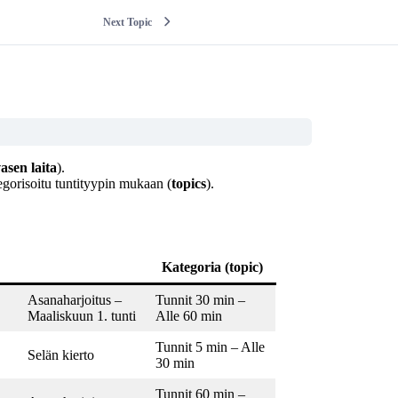
Next Topic
asen laita
).
egorisoitu tuntityypin mukaan (
topics
).
Kategoria (topic)
Asanaharjoitus –
Tunnit 30 min –
Maaliskuun 1. tunti
Alle 60 min
Tunnit 5 min – Alle
Selän kierto
30 min
Tunnit 60 min –