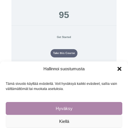
95
Get Started
Take this Course
Hallinnoi suostumusta
Kotiharjoittelukurssin avulla voit oppia tekemään Gokul Yoga -
harjoituksesi itsenäisesti kotioloissa.
Tämä sivusto käyttää evästeitä. Voit hyväksyä kaikki evästeet, sallia vain
välttämättömät tai muokata asetuksia.
Hyväksy
Kiellä