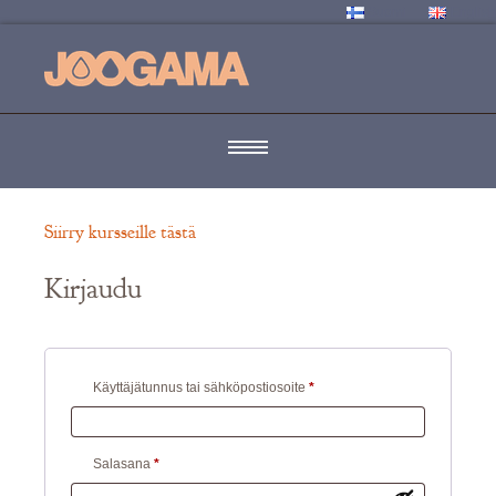
Suomi
English
Siirry kursseille tästä
Kirjaudu
Vaaditaan
Käyttäjätunnus tai sähköpostiosoite
*
Vaaditaan
Salasana
*