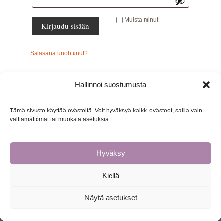
Muista minut
Kirjaudu sisään
Salasana unohtunut?
Hallinnoi suostumusta
Tämä sivusto käyttää evästeitä. Voit hyväksyä kaikki evästeet, sallia vain
välttämättömät tai muokata asetuksia.
Hyväksy
COPYRIGHT © 2026
JOOGAMA
.
POWERED BY
WORDPRESS
AND
ZENITH CHILD
.
Kiellä
Näytä asetukset