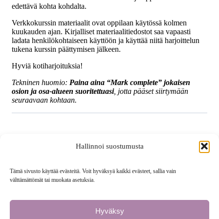
edettävä kohta kohdalta.
Verkkokurssin materiaalit ovat oppilaan käytössä kolmen
kuukauden ajan. Kirjalliset materiaalitiedostot saa vapaasti
ladata henkilökohtaiseen käyttöön ja käyttää niitä harjoittelun
tukena kurssin päättymisen jälkeen.
Hyviä kotiharjoituksia!
Tekninen huomio:
Paina aina “Mark complete” jokaisen
osion ja osa-alueen suoritettuasi
, jotta pääset siirtymään
seuraavaan kohtaan.
Back to Lesson
Hallinnoi suostumusta
Tämä sivusto käyttää evästeitä. Voit hyväksyä kaikki evästeet, sallia vain
välttämättömät tai muokata asetuksia.
Next Topic
Hyväksy
Previous Lesson