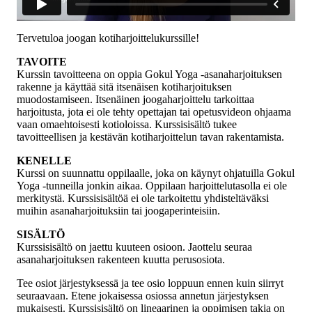
Tervetuloa joogan kotiharjoittelukurssille!
TAVOITE
Kurssin tavoitteena on oppia Gokul Yoga -asanaharjoituksen
rakenne ja käyttää sitä itsenäisen kotiharjoituksen
muodostamiseen. Itsenäinen joogaharjoittelu tarkoittaa
harjoitusta, jota ei ole tehty opettajan tai opetusvideon ohjaama
vaan omaehtoisesti kotioloissa. Kurssisisältö tukee
tavoitteellisen ja kestävän kotiharjoittelun tavan rakentamista.
KENELLE
Kurssi on suunnattu oppilaalle, joka on käynyt ohjatuilla Gokul
Yoga -tunneilla jonkin aikaa. Oppilaan harjoittelutasolla ei ole
merkitystä. Kurssisisältöä ei ole tarkoitettu yhdisteltäväksi
muihin asanaharjoituksiin tai joogaperinteisiin.
SISÄLTÖ
Kurssisisältö on jaettu kuuteen osioon. Jaottelu seuraa
asanaharjoituksen rakenteen kuutta perusosiota.
Tee osiot järjestyksessä ja tee osio loppuun ennen kuin siirryt
seuraavaan. Etene jokaisessa osiossa annetun järjestyksen
mukaisesti. Kurssisisältö on lineaarinen ja oppimisen takia on