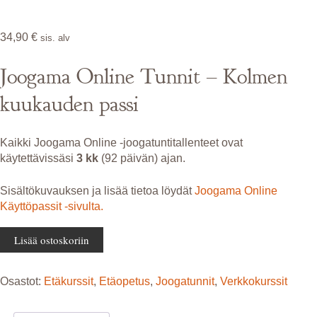
34,90
€
sis. alv
Joogama Online Tunnit – Kolmen
kuukauden passi
Kaikki Joogama Online -joogatuntitallenteet ovat
käytettävissäsi
3 kk
(92 päivän) ajan.
Sisältökuvauksen ja lisää tietoa löydät
Joogama Online
Käyttöpassit -sivulta.
Joogama
Lisää ostoskoriin
Online
Tunnit
Kolmen
Osastot:
Etäkurssit
,
Etäopetus
,
Joogatunnit
,
Verkkokurssit
kuukauden
passi