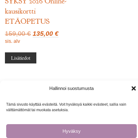
SYKSY 2026 Online-
kausikortti
ETÄOPETUS
Alkuperäinen
Nykyinen
159,00
€
135,00
€
hinta
hinta
sis. alv
oli:
on:
159,00 €.
135,00 €.
Lisätiedot
Hallinnoi suostumusta
Tämä sivusto käyttää evästeitä. Voit hyväksyä kaikki evästeet, sallia vain
välttämättömät tai muokata asetuksia.
Hyväksy
COPYRIGHT © 2026
JOOGAMA
.
POWERED BY
WORDPRESS
AND
ZENITH CHILD
.