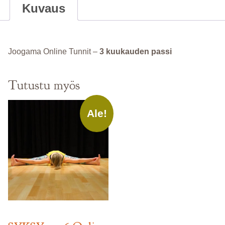
määrä
Kuvaus
Joogama Online Tunnit –
3 kuukauden passi
Tutustu myös
Ale!