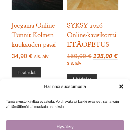
Joogama Online
SYKSY 2026
Tunnit Kolmen
Online-kausikortti
kuukauden passi
ETÄOPETUS
Alkuperäinen
Nyk
34,90
€
159,00
€
135,00
€
sis. alv
hinta
hint
sis. alv
oli:
on:
Lisätiedot
159,00 €.
135,
Lisätiedot
Hallinnoi suostumusta
Tämä sivusto käyttää evästeitä. Voit hyväksyä kaikki evästeet, sallia vain
välttämättömät tai muokata asetuksia.
Hyväksy