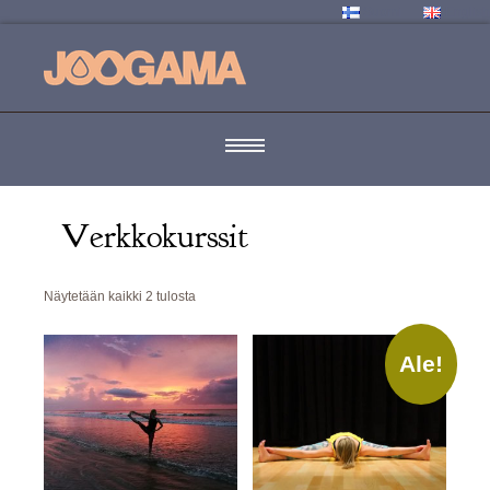
Suomi
English
Verkkokurssit
Suosituimmat
Näytetään kaikki 2 tulosta
ensin
Ale!