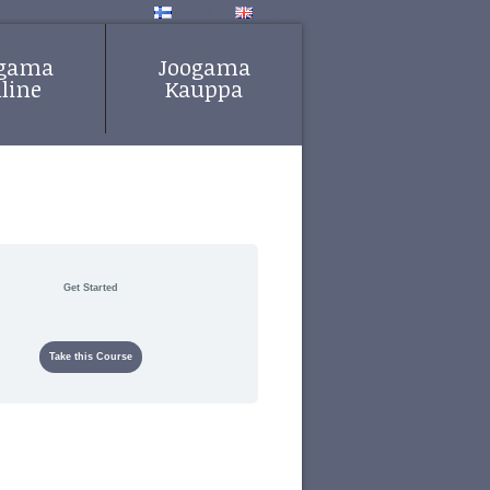
Suomi
English
ogama
Joogama
line
Kauppa
Get Started
Take this Course