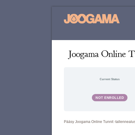
Joogama Online T
Current Status
NOT ENROLLED
Pääsy Joogama Online Tunnit -tallennealus