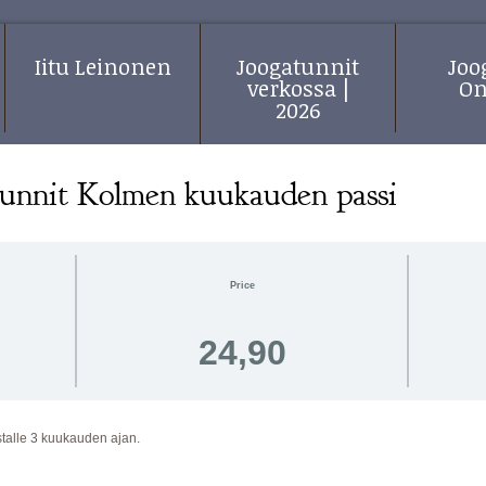
Iitu Leinonen
Joogatunnit
Jo
verkossa |
On
2026
unnit Kolmen kuukauden passi
Price
24,90
talle 3 kuukauden ajan.