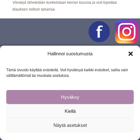
Viestejä lähetetään korkeintaan kerran kuussa ja v
oit lopettaa
tilauksen milloin tahansa.
Hallinnoi suostumusta
COPYRIGHT © 2026
JOOGAMA
.
POWERED BY
WORDPRESS
AND
ZENITH CHILD
.
Tämä sivusto käyttää evästeitä. Voit hyväksyä kaikki evästeet, sallia vain
välttämättömät tai muokata asetuksia.
Hyväksy
Kiellä
Näytä asetukset