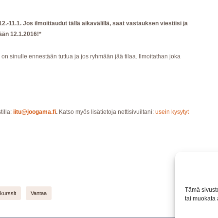
-11.1. Jos ilmoittaudut tällä aikavälillä, saat vastauksen viestiisi ja
ään 12.1.2016!*
on sinulle ennestään tuttua ja jos ryhmään jää tilaa. Ilmoitathan joka
tilla:
iitu@joogama.fi
.
Katso myös lisätietoja nettisivuiltani:
usein kysytyt
Tämä sivusto
kurssit
Vantaa
tai muokata 