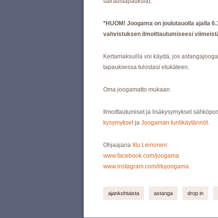
sairaustapauksia).
*HUOM! Joogama on joulutauolla ajalla 6.12.
vahvistuksen ilmoittautumiseesi viimeist
Kertamaksuilla voi käydä, jos astangajooga 
tapauksessa tulostasi etukäteen.
Oma joogamatto mukaan.
Ilmoittautumiset ja lisäkysymykset sähköpos
kysymykset
ja
Joogaman tuntikäytännöt
.
Ohjaajana
Iitu Leinonen
:
www.facebook.com/joogama
www.instagram.com/iitujoogama
ajankohtaista
astanga
drop in