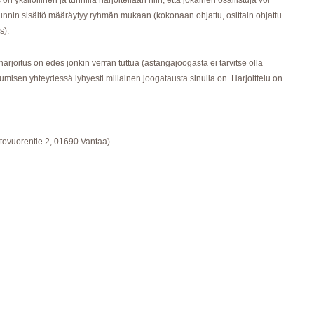
 yksilöllinen ja tunnilla harjoitellaan niin, että jokainen osallistuja voi
Tunnin sisältö määräytyy ryhmän mukaan (kokonaan ohjattu, osittain ohjattu
s).
naharjoitus on edes jonkin verran tuttua (astangajoogasta ei tarvitse olla
umisen yhteydessä lyhyesti millainen joogatausta sinulla on. Harjoittelu on
ltovuorentie 2, 01690 Vantaa)