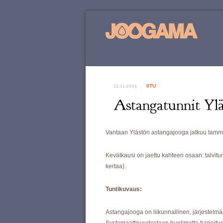
12.11.2015
IITU
Astangatunnit Yläs
Vantaan Ylästön astangajooga jatkuu tamm
Kevätkausi on jaettu kahteen osaan: talvitunn
kertaa).
Tuntikuvaus:
Astangajooga on liikunnallinen, järjestelmä