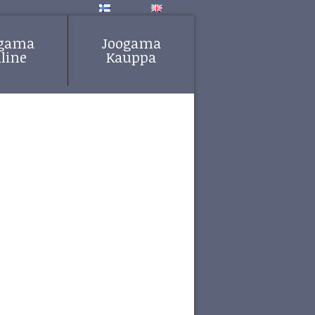
Suomi
English
ogama
Joogama
line
Kauppa