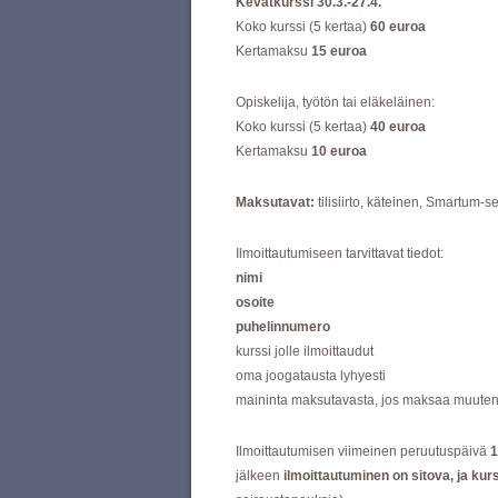
Kevätkurssi 30.3.-27.4.
Koko kurssi (5 kertaa)
60 euroa
Kertamaksu
15 euroa
Opiskelija, työtön tai eläkeläinen:
Koko kurssi (5 kertaa)
40 euroa
Kertamaksu
10 euroa
Maksutavat:
tilisiirto, käteinen, Smartum-set
Ilmoittautumiseen tarvittavat tiedot:
nimi
osoite
puhelinnumero
kurssi jolle ilmoittaudut
oma joogatausta lyhyesti
maininta maksutavasta, jos maksaa muuten kui
Ilmoittautumisen viimeinen peruutuspäivä
1
jälkeen
ilmoittautuminen on sitova, ja ku