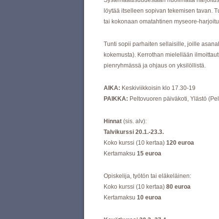
Systemaattisuudestaan huolimatta harjoitus on
löytää itselleen sopivan tekemisen tavan. 
tai kokonaan omatahtinen myseore-harjoitu
Tunti sopii parhaiten sellaisille, joille asa
kokemusta). Kerrothan mielellään ilmoittaut
pienryhmässä ja ohjaus on yksilöllistä.
AIKA:
Keskiviikkoisin klo 17.30-19
PAIKKA:
Peltovuoren päiväkoti, Ylästö (Pe
Hinnat
(sis. alv):
Talvikurssi 20.1.-23.3.
Koko kurssi (10 kertaa)
120 euroa
Kertamaksu
15 euroa
Opiskelija, työtön tai eläkeläinen:
Koko kurssi (10 kertaa)
80 euroa
Kertamaksu
10 euroa