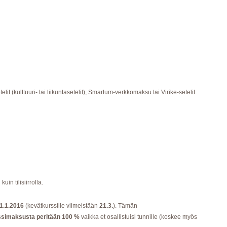
elit (kulttuuri- tai liikuntasetelit), Smartum-verkkomaksu tai Virike-setelit.
n tilisiirrolla.
1.1.2016
(kevätkurssille viimeistään
21.3.
). Tämän
rssimaksusta peritään 100 %
vaikka et osallistuisi tunnille (koskee myös