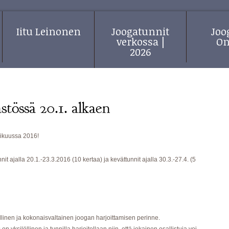
Iitu Leinonen
Joogatunnit
Jo
verkossa |
On
2026
tössä 20.1. alkaen
ikuussa 2016!
it ajalla 20.1.-23.3.2016 (10 kertaa) ja kevättunnit ajalla 30.3.-27.4. (5
llinen ja kokonaisvaltainen joogan harjoittamisen perinne.