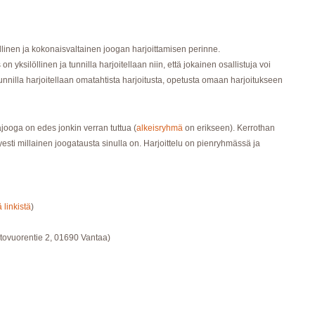
llinen ja kokonaisvaltainen joogan harjoittamisen perinne.
 yksilöllinen ja tunnilla harjoitellaan niin, että jokainen osallistuja voi
unnilla harjoitellaan omatahtista harjoitusta, opetusta omaan harjoitukseen
gajooga on edes jonkin verran tuttua (
alkeisryhmä
on erikseen). Kerrothan
esti millainen joogatausta sinulla on. Harjoittelu on pienryhmässä ja
ä linkistä
)
ltovuorentie 2, 01690 Vantaa)