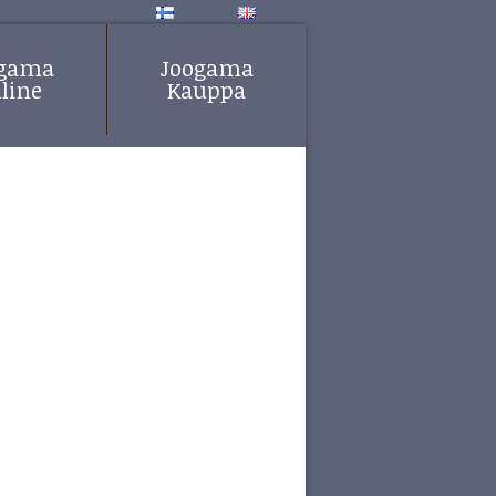
Suomi
English
ogama
Joogama
line
Kauppa