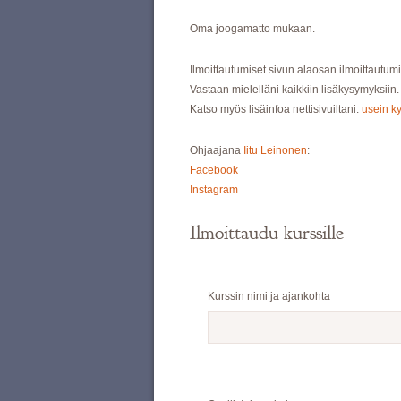
Oma joogamatto mukaan.
Ilmoittautumiset sivun alaosan ilmoittautum
Vastaan mielelläni kaikkiin lisäkysymyksiin.
Katso myös lisäinfoa nettisivuiltani:
usein k
Ohjaajana
Iitu Leinonen
:
Facebook
Instagram
Ilmoittaudu kurssille
Kurssin nimi ja ajankohta