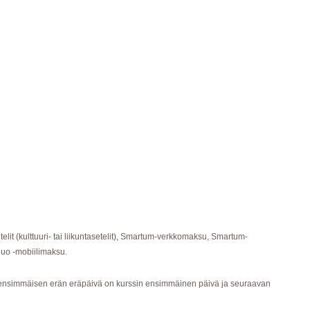
etelit (kulttuuri- tai liikuntasetelit), Smartum-verkkomaksu, Smartum-
 Duo -mobiilimaksu.
ensimmäisen erän eräpäivä on kurssin ensimmäinen päivä ja seuraavan