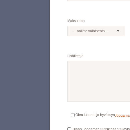
Maksutapa
Lisätietoja
Olen lukenut ja hyväksyn
Joogaman 
Tilaan Joogaman uutiskirjeen tulevis