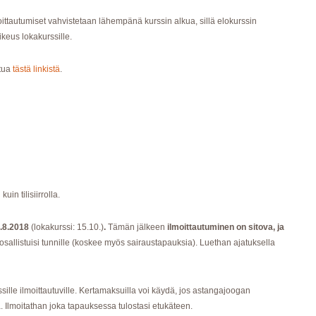
oittautumiset vahvistetaan lähempänä kurssin alkua, sillä elokurssin
ikeus lokakurssille.
stua
tästä linkistä
.
n tilisiirrolla.
.8.2018
(lokakurssi: 15.10.)
.
Tämän jälkeen
ilmoittautuminen on sitova, ja
osallistuisi tunnille (koskee myös sairaustapauksia). Luethan ajatuksella
ssille ilmoittautuville. Kertamaksuilla voi käydä, jos astangajoogan
. Ilmoitathan joka tapauksessa tulostasi etukäteen.