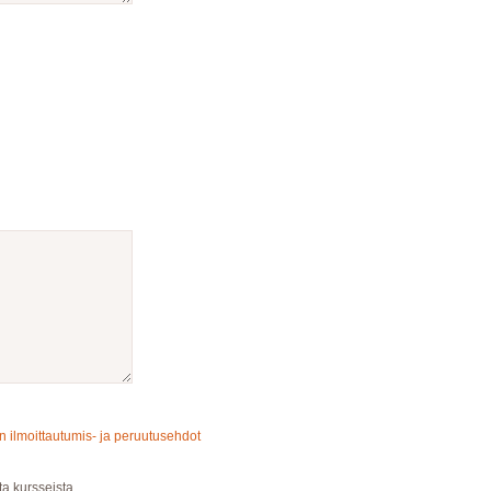
ilmoittautumis- ja peruutusehdot
ta kursseista