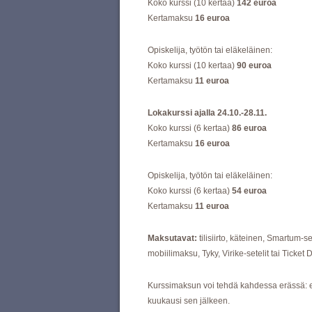
Koko kurssi (10 kertaa)
142 euroa
Kertamaksu
16 euroa
Opiskelija, työtön tai eläkeläinen:
Koko kurssi (10 kertaa)
90 euroa
Kertamaksu
11 euroa
Lokakurssi ajalla 24.10.-28.11.
Koko kurssi (6 kertaa)
86 euroa
Kertamaksu
16 euroa
Opiskelija, työtön tai eläkeläinen:
Koko kurssi (6 kertaa)
54 euroa
Kertamaksu
11 euroa
Maksutavat:
tilisiirto, käteinen, Smartum-s
mobiilimaksu, Tyky, Virike-setelit tai Ticket
Kurssimaksun voi tehdä kahdessa erässä: 
kuukausi sen jälkeen.