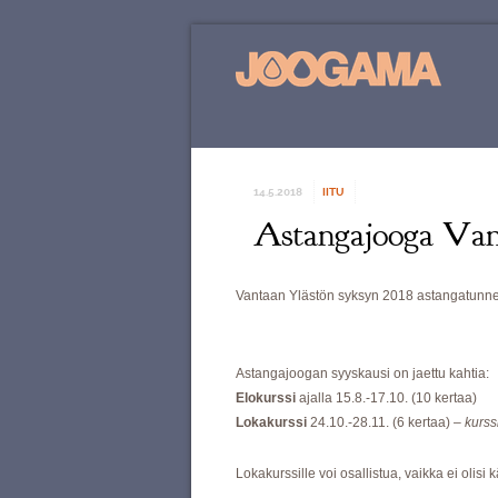
14.5.2018
IITU
Astangajooga Vant
Vantaan Ylästön syksyn 2018 astangatunneil
Astangajoogan syyskausi on jaettu kahtia:
Elokurssi
ajalla 15.8.-17.10. (10 kertaa)
Lokakurssi
24.10.-28.11. (6 kertaa) –
kurssi
Lokakurssille voi osallistua, vaikka ei olisi 