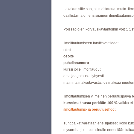
Lokakurssille saa jo ilmoittautua, mutta ilm
osallistujilla on ensisijainen ilmoittautumiso
Poissaolojen korvauskäytäntöihin voit tutu
Ilmoittautumiseen tarvittavat tiedot:
nimi
osoite
puhelinnumero
kurssi jolle ilmoittaudut
oma joogatausta lyhyesti
maininta maksutavasta, jos maksaa muuten kui
Ilmoittautumisen viimeinen peruutuspäivä
6
kurssimaksusta peritään 100 %
vaikka et 
ilmoittautumis- ja peruutusehdot
.
Tuntipaikat varataan ensisijaisesti koko kur
mysoreharjoitus on sinulle ennestään tuttua