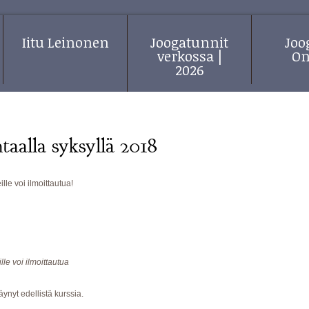
Iitu Leinonen
Joogatunnit
Jo
verkossa |
On
2026
aalla syksyllä 2018
le voi ilmoittautua!
lle voi ilmoittautua
käynyt edellistä kurssia.