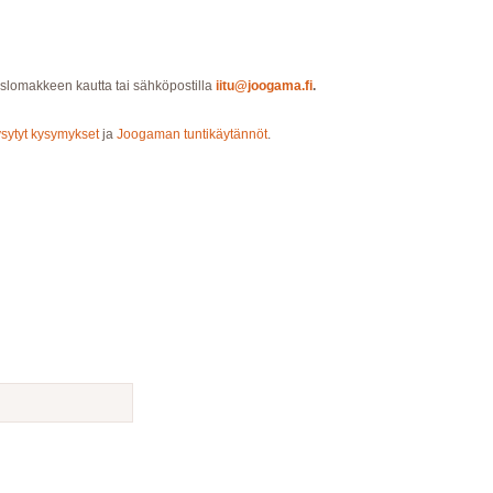
islomakkeen kautta tai sähköpostilla
iitu@joogama.fi
.
ysytyt kysymykset
ja
Joogaman tuntikäytännöt
.