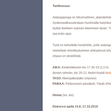
Tuntikuvaus:
Astangajooga on liikunnallinen, järjestelmä
Systemaattisuudestaan huolimatta harjoitus on
löytää itselleen sopivan tekemisen tavan. T
saa koko ajan.
Tunti on tarkoitettu henkilöille, joille astan
mielellään ilmoittautumisen yhteydessä lyhy
ohjaus on yksilöllistä.
AIKA:
Keskiviikkoisin klo 17.30-19 (1,5 h)
(toisen ryhmän, klo 20-21, tiedot löydät
täst
TASO:
Alkeisjatko/jatko (mysore)
PAIKKA:
Peltovuoren päiväkoti, Ylästö (Pe
Hinnat
(sis. alv):
Elokurssi ajalla 15.8.-17.10.2018