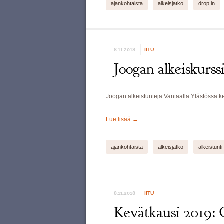
ajankohtaista
alkeisjatko
drop in
8.11.2018
IITU
Joogan alkeiskurss
Joogan alkeistunteja Vantaalla Ylästössä k
Lue lisää
→
ajankohtaista
alkeisjatko
alkeistunti
8.11.2018
IITU
Kevätkausi 2019: 