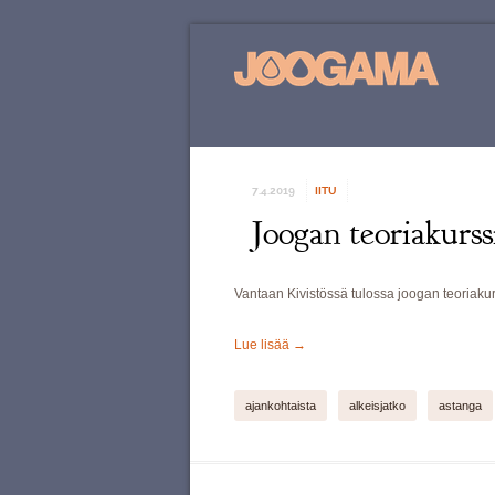
7.4.2019
IITU
Joogan teoriakurs
Vantaan Kivistössä tulossa joogan teoriaku
Lue lisää
→
ajankohtaista
alkeisjatko
astanga