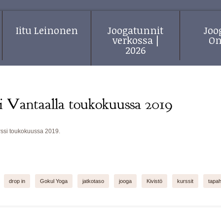
Iitu Leinonen
Joogatunnit
Jo
verkossa |
On
2026
si Vantaalla toukokuussa 2019
rssi toukokuussa 2019.
drop in
Gokul Yoga
jatkotaso
jooga
Kivistö
kurssit
tapa