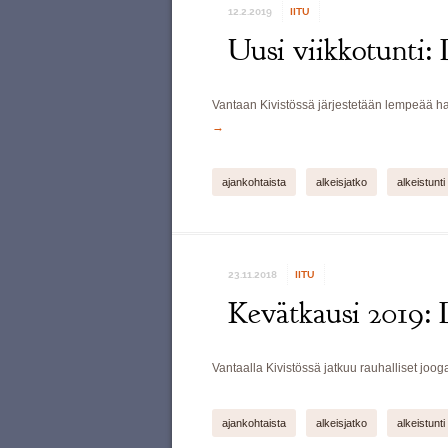
12.2.2019
IITU
Uusi viikkotunti: 
Vantaan Kivistössä järjestetään lempeää hatha
→
ajankohtaista
alkeisjatko
alkeistunti
23.11.2018
IITU
Kevätkausi 2019: 
Vantaalla Kivistössä jatkuu rauhalliset jooga
ajankohtaista
alkeisjatko
alkeistunti