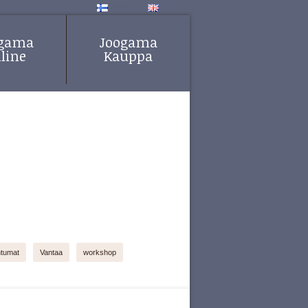
Suomi
English
ogama
Joogama
line
Kauppa
htumat
Vantaa
workshop