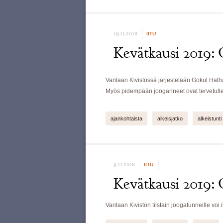
19.11.2018
IITU
Kevätkausi 2019: 
Vantaan Kivistössä järjestetään Gokul Hath
Myös pidempään jooganneet ovat tervetull
ajankohtaista
alkeisjatko
alkeistunti
9.11.2018
IITU
Kevätkausi 2019: 
Vantaan Kivistön tiistain joogatunneille voi 