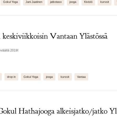
Gokul Yoga
Jani Jaatinen
jatkotaso
jooga
Kivistö
kurssit
i keskiviikkoisin Vantaan Ylästössä
eväällä 2019!
drop in
Gokul Yoga
jooga
kurssit
Vantaa
Gokul Hathajooga alkeisjatko/jatko Yl