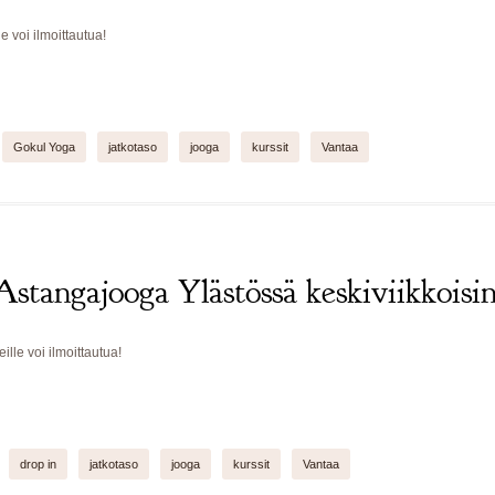
 voi ilmoittautua!
Gokul Yoga
jatkotaso
jooga
kurssit
Vantaa
stangajooga Ylästössä keskiviikkoisi
le voi ilmoittautua!
drop in
jatkotaso
jooga
kurssit
Vantaa