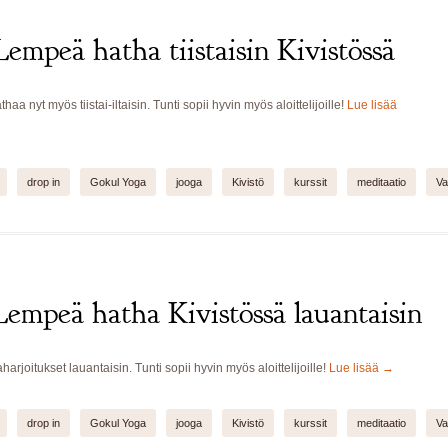
Lempeä hatha tiistaisin Kivistössä
a nyt myös tiistai-iltaisin. Tunti sopii hyvin myös aloittelijoille!
Lue lisää
drop in
Gokul Yoga
jooga
Kivistö
kurssit
meditaatio
Va
Lempeä hatha Kivistössä lauantaisin
harjoitukset lauantaisin. Tunti sopii hyvin myös aloittelijoille!
Lue lisää
→
drop in
Gokul Yoga
jooga
Kivistö
kurssit
meditaatio
Va