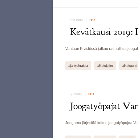
1.11.2018
IITU
Kevätkausi 2019: L
Vantaan Kivistössä jatkuu rauhalliset joogah
ajankohtaista
alkeisjatko
alkeistunti
4.8.2018
IITU
Joogatyöpajat Vant
Joogama järjestää kolme joogatyöpajaa Va