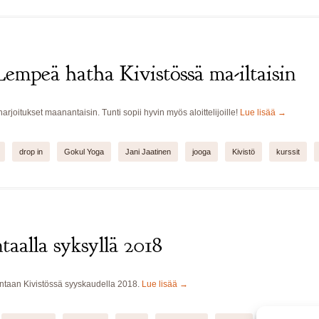
empeä hatha Kivistössä ma-iltaisin
arjoitukset maanantaisin. Tunti sopii hyvin myös aloittelijoille!
Lue lisää
→
drop in
Gokul Yoga
Jani Jaatinen
jooga
Kivistö
kurssit
aalla syksyllä 2018
ntaan Kivistössä syyskaudella 2018.
Lue lisää
→