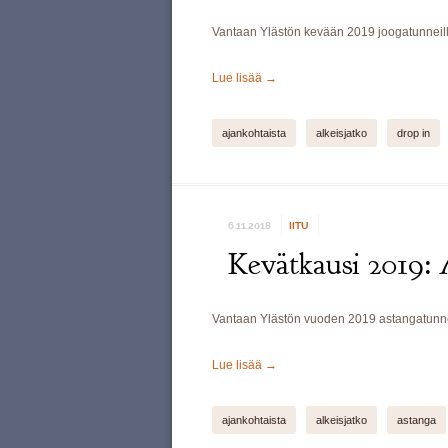
Vantaan Ylästön kevään 2019 joogatunneille
Lue lisää
→
ajankohtaista
alkeisjatko
drop in
6.11.2018
IITU
Kevätkausi 2019: A
Vantaan Ylästön vuoden 2019 astangatunneil
Lue lisää
→
ajankohtaista
alkeisjatko
astanga