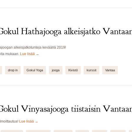
Gokul Hathajooga alkeisjatko Vantaan
ajoogan alkeisjatkotunteja keväällä 2019!
eita mukaan.
Lue lisää
→
drop in
Gokul Yoga
jooga
Kivistö
kurssit
Vantaa
Gokul Vinyasajooga tiistaisin Vantaan
ilmoittautua!
Lue lisää
→