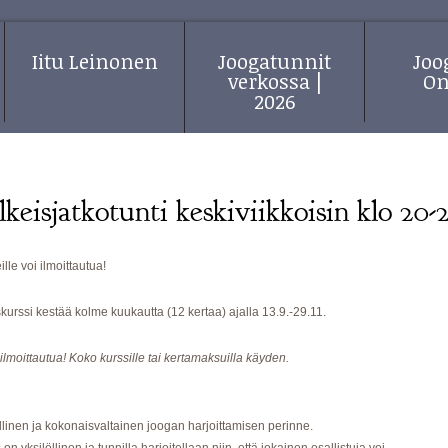
Iitu Leinonen
Joogatunnit
Jo
verkossa |
On
2026
keisjatkotunti keskiviikkoisin klo 20-
le voi ilmoittautua!
urssi kestää kolme kuukautta (12 kertaa) ajalla 13.9.-29.11.
 ilmoittautua! Koko kurssille tai kertamaksuilla käyden.
llinen ja kokonaisvaltainen joogan harjoittamisen perinne.