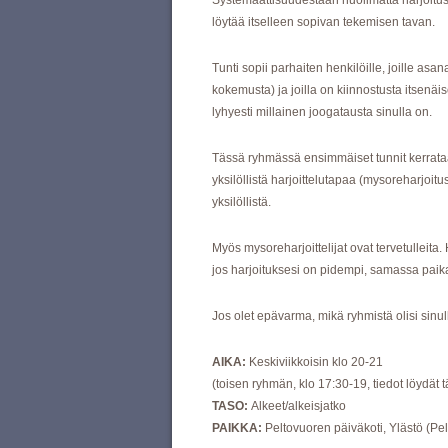
Systemaattisuudestaan huolimatta harjoitus on
löytää itselleen sopivan tekemisen tavan.
Tunti sopii parhaiten henkilöille, joille asa
kokemusta) ja joilla on kiinnostusta itsenä
lyhyesti millainen joogatausta sinulla on.
Tässä ryhmässä ensimmäiset tunnit kerrataa
yksilöllistä harjoittelutapaa (mysoreharjoit
yksilöllistä.
Myös mysoreharjoittelijat ovat tervetulleita.
jos harjoituksesi on pidempi, samassa pai
Jos olet epävarma, mikä ryhmistä olisi sinull
AIKA:
Keskiviikkoisin klo 20-21
(toisen ryhmän, klo 17:30-19, tiedot löydät tä
TASO:
Alkeet/alkeisjatko
PAIKKA:
Peltovuoren päiväkoti, Ylästö (Pe