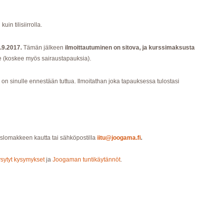
n tilisiirrolla.
.9.2017.
Tämän jälkeen
ilmoittautuminen on sitova, ja kurssimaksusta
lle (koskee myös sairaustapauksia).
on sinulle ennestään tuttua. Ilmoitathan joka tapauksessa tulostasi
islomakkeen kautta tai sähköpostilla
iitu@joogama.fi
.
ysytyt kysymykset
ja
Joogaman tuntikäytännöt
.