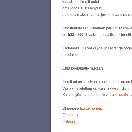
kurssi jolle ilmoittaudut
oma joogatausta lyhyesti
maininta maksutavasta, jos maksaa muuten kui
Ilmoittautumisen viimeinen peruutuspäivä
4
peritään 100 %
vaikka et osallistuisi tunni
Kertamaksuilla voi käydä, jos astangajooga 
etukäteen.
Oma joogamatto mukaan.
Ilmoittautumiset sivun alaosan ilmoittautum
Vastaan mielelläni kaikkiin lisäkysymyksiin.
Katso myös lisäinfoa nettisivuiltani:
usein k
Ohjaajana
Iitu Leinonen
:
Facebook
Instagram