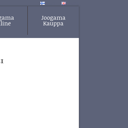
Suomi
English
ogama
Joogama
line
Kauppa
21