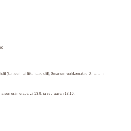
a:
etelit (kulttuuri- tai liikuntasetelit), Smartum-verkkomaksu, Smartum-
äisen erän eräpäivä 13.9. ja seuraavan 13.10.