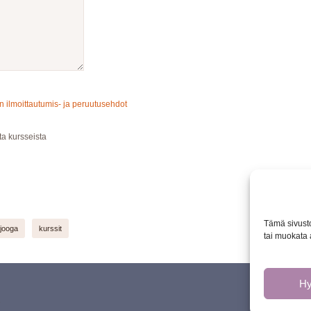
ilmoittautumis- ja peruutusehdot
ta kursseista
Tämä sivusto
jooga
kurssit
tai muokata 
H
.