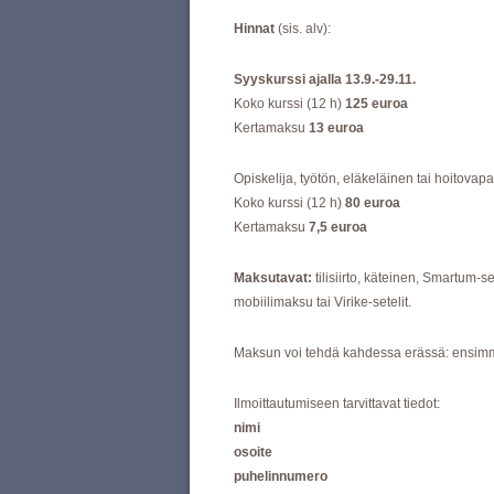
Hinnat
(sis. alv):
Syyskurssi ajalla
13.9.-29.11.
Koko kurssi (12 h)
125 euroa
Kertamaksu
13 euroa
Opiskelija, työtön, eläkeläinen tai hoitovapa
Koko kurssi (12 h)
80 euroa
Kertamaksu
7,5 euroa
Maksutavat:
tilisiirto, käteinen, Smartum-s
mobiilimaksu tai Virike-setelit.
Maksun voi tehdä kahdessa erässä: ensimm
Ilmoittautumiseen tarvittavat tiedot:
nimi
osoite
puhelinnumero