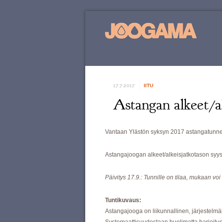
17.7.2017
IITU
Astangan alkeet/al
Vantaan Ylästön syksyn 2017 astangatunneil
Astangajoogan alkeet/alkeisjatkotason syysk
Päivitys 17.9.: Tunnille on tilaa, mukaan voi
Tuntikuvaus:
Astangajooga on liikunnallinen, järjestelmä