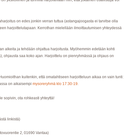
 yksilöllinen ja tunnilla harjoitellaan niin, että jokainen osallistuja voi
naharjoitus on edes jonkin verran tuttua (astangajoogasta ei tarvitse olla
iseen harjoittelutapaan. Kerrothan mielellään ilmoittautumisen yhteydessä
n alkeita ja tehdään ohjattua harjoitusta. Myöhemmin edetään kohti
us), ohjausta saa koko ajan. Harjoittelu on pienryhmässä ja ohjaus on
 Huomioithan kuitenkin, että omatahtiseen harjoitteluun aikaa on vain tunti:
kassa on aikaisempi
mysoreryhmä klo 17:30-19.
e sopivin, ota rohkeasti yhteyttä!
stä linkistä)
ltovuorentie 2, 01690 Vantaa)