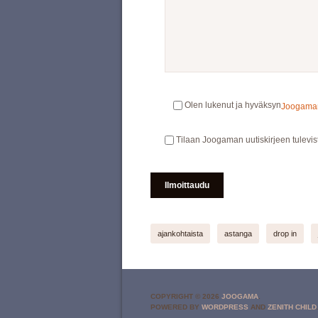
Olen lukenut ja hyväksyn
Joogaman 
Tilaan Joogaman uutiskirjeen tulevis
ajankohtaista
astanga
drop in
COPYRIGHT © 2026
JOOGAMA
.
POWERED BY
WORDPRESS
AND
ZENITH CHILD