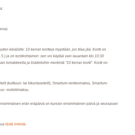
a:
uroa)
den kävijöille: 10 kerran kortteja myydään, jos tilaa jää. Kortti on
) ja on tuntikohtainen: sen voi käytää vain lauantain klo 10:30
n lomakkeella ja lisätietoihin merkintä ”10 kerran kortti”. Kortti on
etelit (kulttuuri- tai liikuntasetelit), Smartum-verkkomaksu, Smartum-
 Duo -mobiilimaksu.
ensimmäisen erän eräpäivä on kurssin ensimmäinen päivä ja seuraavan
stua
tästä linkistä
.