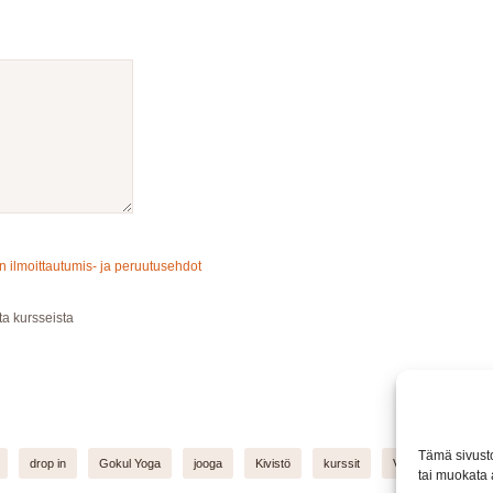
ilmoittautumis- ja peruutusehdot
ta kursseista
Tämä sivusto
drop in
Gokul Yoga
jooga
Kivistö
kurssit
Vantaa
tai muokata 