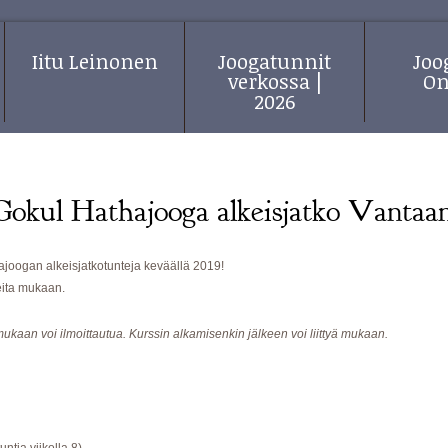
Iitu Leinonen
Joogatunnit
Jo
verkossa |
On
2026
Gokul Hathajooga alkeisjatko Vantaan
ajoogan alkeisjatkotunteja keväällä 2019!
eita mukaan.
mukaan voi ilmoittautua. Kurssin alkamisenkin jälkeen voi liittyä mukaan.