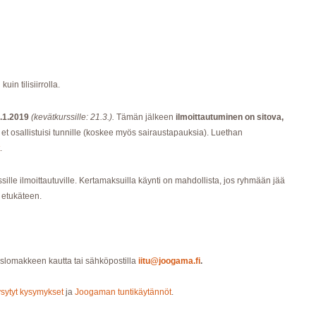
n tilisiirrolla.
.1.2019
(kevätkurssille: 21.3.).
Tämän jälkeen
ilmoittautuminen on sitova,
 et osallistuisi tunnille (koskee myös sairaustapauksia). Luethan
.
ssille ilmoittautuville. Kertamaksuilla käynti on mahdollista, jos ryhmään jää
i etukäteen.
islomakkeen kautta tai sähköpostilla
iitu@joogama.fi
.
ysytyt kysymykset
ja
Joogaman tuntikäytännöt
.