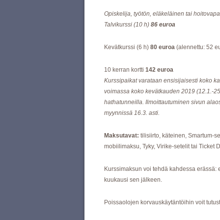
Opiskelija, työtön, eläkeläinen tai hoitovapa
Talvikurssi (10 h)
86 euroa
Kevätkurssi (6 h)
80 euroa
(alennettu: 52 e
10 kerran kortti
142 euroa
Kurssipaikat varataan ensisijaisesti koko kau
voimassa koko kevätkauden 2019 (12.1.-25.5.
hathatunneilla. Ilmoittautuminen sivun alaosa
myynnissä 16.3. asti.
Maksutavat:
tilisiirto, käteinen, Smartum-s
mobiilimaksu, Tyky, Virike-setelit tai Ticket
Kurssimaksun voi tehdä kahdessa erässä: 
kuukausi sen jälkeen.
Poissaolojen korvauskäytäntöihin voit tutu