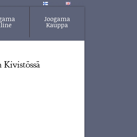
Suomi
English
ogama
Joogama
line
Kauppa
 Kivistössä