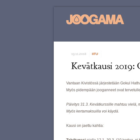
19.11.2018
IITU
Kevätkausi 2019: 
Vantaan Kivistössä järjestetään Gokul Hath
Myös pidempään jooganneet ovat tervetull
Päivitys 31.3. Kevätkurssille mahtuu vielä, 
Myös kertamaksuilla voi käydä.
Kausi on jaettu kahtia: