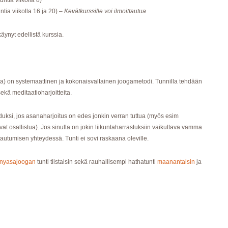
untia viikolla 8)
untia viikolla 16 ja 20)
– Kevätkurssille voi ilmoittautua
käynyt edellistä kurssia.
) on systemaattinen ja kokonaisvaltainen joogametodi. Tunnilla tehdään
ekä meditaatioharjoitteita.
eduksi, jos asanaharjoitus on edes jonkin verran tuttua (myös esim
vat osallistua). Jos sinulla on jokin liikuntaharrastuksiin vaikuttava vamma
ttautumisen yhteydessä. Tunti ei sovi raskaana oleville.
inyasajoogan
tunti tiistaisin sekä rauhallisempi hathatunti
maanantaisin
ja