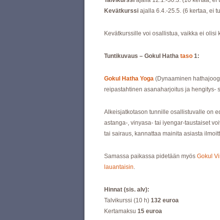
Talvikurssi
ajalla 12.1.-30.3. (10 kertaa, ei t
Kevätkurssi
ajalla 6.4.-25.5. (6 kertaa, ei t
Kevätkurssille voi osallistua, vaikka ei olisi 
Tuntikuvaus – Gokul Hatha
taso
1:
Gokul Hatha Yoga
(Dynaaminen hathajooga
reipastahtinen asanaharjoitus ja hengitys- s
Alkeisjatkotason tunnille osallistuvalle on 
astanga-, vinyasa- tai iyengar-taustaiset voi
tai sairaus, kannattaa mainita asiasta ilmoi
Samassa paikassa pidetään myös
Gokul V
lauantaisin
.
Hinnat (sis. alv):
Talvikurssi (10 h)
132 euroa
Kertamaksu
15 euroa