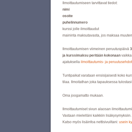
Ilmoittautumiseen tarvittavat tiedot:
nimi
osoite
puhelinnumero
kurssi jolle ilmoittaudut
maininta maksutavasta, jos maksaa muuten kui
Ilmoittautumisen viimeinen peruutuspäivä
3
ja kurssimaksu peritään kokonaan
vaikka
ajatuksella
ilmoittautumis- ja peruutusehdot
Tuntipaikat varataan ensisijaisesti koko kur
tilaa. Ilmoitathan joka tapauksessa tulostas
Oma joogamatto mukaan.
Ilmoittautumiset sivun alaosan ilmoittautum
Vastaan mielelläni kaikkiin lisäkysymyksiin.
Katso myös lisäinfoa nettisivuiltani:
usein k