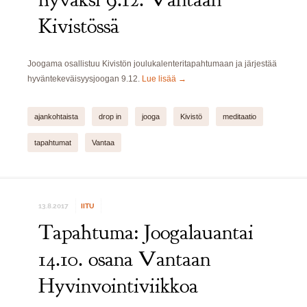
Kivistössä
Joogama osallistuu Kivistön joulukalenteritapahtumaan ja järjestää
hyväntekeväisyysjoogan 9.12.
Lue lisää
→
ajankohtaista
drop in
jooga
Kivistö
meditaatio
tapahtumat
Vantaa
13.8.2017
IITU
Tapahtuma: Joogalauantai
14.10. osana Vantaan
Hyvinvointiviikkoa