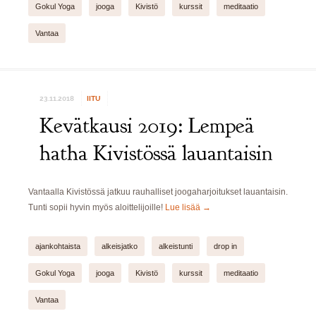
Gokul Yoga
jooga
Kivistö
kurssit
meditaatio
Vantaa
23.11.2018
IITU
Kevätkausi 2019: Lempeä
hatha Kivistössä lauantaisin
Vantaalla Kivistössä jatkuu rauhalliset joogaharjoitukset lauantaisin.
Tunti sopii hyvin myös aloittelijoille!
Lue lisää
→
ajankohtaista
alkeisjatko
alkeistunti
drop in
Gokul Yoga
jooga
Kivistö
kurssit
meditaatio
Vantaa