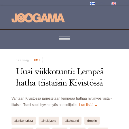
Suomi
English
12.2.2019
IITU
Uusi viikkotunti: Lempeä
hatha tiistaisin Kivistössä
Vantaan Kivistössä järjestetään lempeää hathaa nyt myös tiistai-
iltaisin. Tunti sopii hyvin myös aloittelijoille!
Lue lisää
→
ajankohtaista
alkeisjatko
alkeistunti
drop in