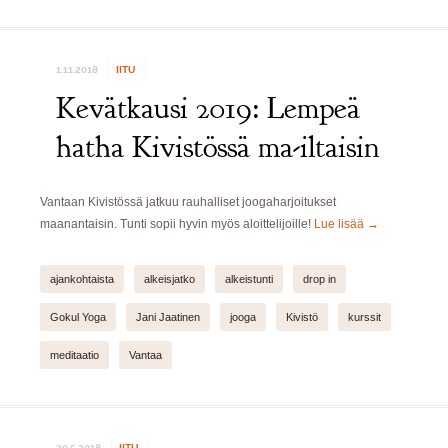
1.11.2018
IITU
Kevätkausi 2019: Lempeä
hatha Kivistössä ma-iltaisin
Vantaan Kivistössä jatkuu rauhalliset joogaharjoitukset
maanantaisin. Tunti sopii hyvin myös aloittelijoille!
Lue lisää
→
ajankohtaista
alkeisjatko
alkeistunti
drop in
Gokul Yoga
Jani Jaatinen
jooga
Kivistö
kurssit
meditaatio
Vantaa
20.5.2018
IITU