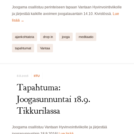
Joogama osallistuu perinteiseen tapaan Vantaan Hyvinvointiviikolle
ja järjestää kaikille avoimen joogalauantain 14.10. Kivistössä.
Lue
lisää
→
ajankohtaista
drop in
jooga
meditaatio
tapahtumat
Vantaa
8.8.2016
IITU
Tapahtuma:
Joogasunnuntai 18.9.
Tikkurilassa
Joogama osallistuu Vantaan Hyvinvointiviikolle ja järjestää
joogasunnuntain 18.9.2016!
Lue lisää
→