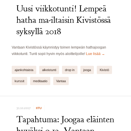
Uusi viikkotunti! Lempeä
hatha ma-iltaisin Kivistössä
syksyllä 2018
Vantaan Kivistössä käynnistyy toinen lempeän hathajoogan
viikkotunti. Tunti sopii hyvin myös aloittelijoille!
Lue lisää
→
ajankohtaista
alkeistunti
drop in
jooga
Kivistö
kurssit
meditaatio
Vantaa
31.10.2017
IITU
Tapahtuma: Joogaa eläinten
hyväksi 9.12. Vantaan