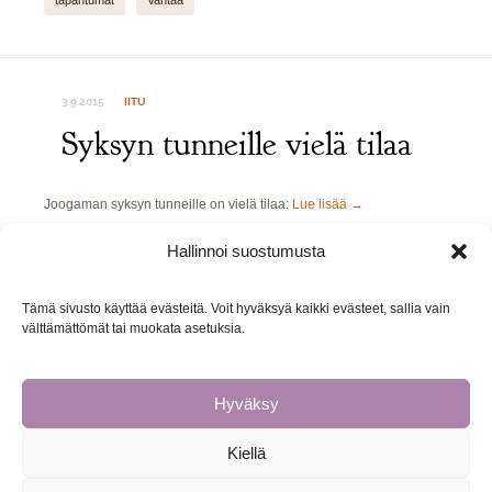
tapahtumat
Vantaa
3.9.2015
IITU
Syksyn tunneille vielä tilaa
Joogaman syksyn tunneille on vielä tilaa:
Lue lisää
→
Hallinnoi suostumusta
ajankohtaista
drop in
Kalliolan kansalaisopisto
kurssit
meditaatio
Vantaa
Tämä sivusto käyttää evästeitä. Voit hyväksyä kaikki evästeet, sallia vain
välttämättömät tai muokata asetuksia.
Hyväksy
Kiellä