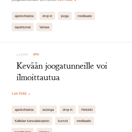
ajankohtaista
drop in
jooga
meditaatio
tapahtumat
Vantaa
4.2.2016
IITU
Kevään joogatunneille voi
ilmoittautua
Lue lisää
→
ajankohtaista
astanga
drop in
Helsinki
Kalliolan kansalaisopisto
kurssit
meditaatio