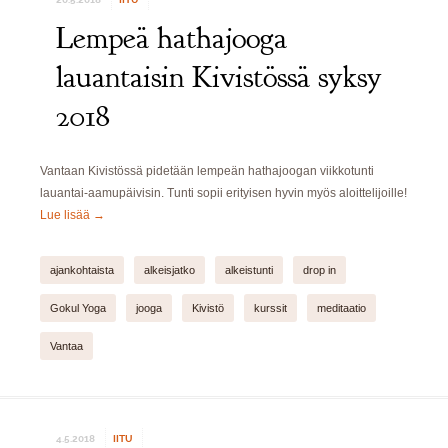
Lempeä hathajooga
lauantaisin Kivistössä syksy
2018
Vantaan Kivistössä pidetään lempeän hathajoogan viikkotunti
lauantai-aamupäivisin. Tunti sopii erityisen hyvin myös aloittelijoille!
Lue lisää
→
ajankohtaista
alkeisjatko
alkeistunti
drop in
Gokul Yoga
jooga
Kivistö
kurssit
meditaatio
Vantaa
4.5.2018
IITU